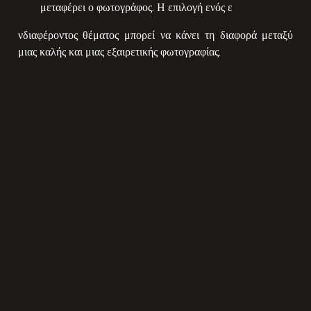
μεταφέρει ο φωτογράφος. Η επιλογή ενός ε
νδιαφέροντος θέματος μπορεί να κάνει τη διαφορά μεταξύ
μιας καλής και μιας εξαιρετικής φωτογραφίας.
Αυτές είναι μόνο μερικές από τις τεχνικές που μπορούν να
κάνουν μια φωτογραφία να μιλήσει. Με τη σωστή εφαρμογή
και πρακτική, ο φωτογράφος μπορεί να δημιουργήσει εικόνες
που θα αφηγούνται ιστορίες και θα εντυπωσιάζουν τους
θεατές τους. Και με κάθε νέα φωτογραφία, μια νέα ιστορία
ξεδιπλώνεται μπροστά μας, έτοιμη να μας εμπνεύσει και να
μας συγκινήσει.
Ελάτε σε επαφή